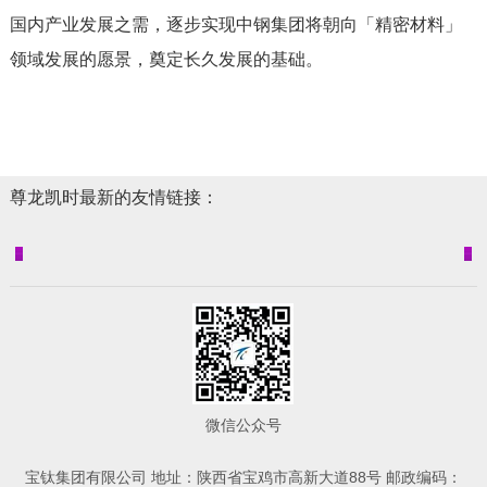
国内产业发展之需，逐步实现中钢集团将朝向「精密材料」
领域发展的愿景，奠定长久发展的基础。
尊龙凯时最新的友情链接：
微信公众号
宝钛集团有限公司 地址：陕西省宝鸡市高新大道88号 邮政编码：