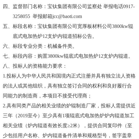
四、监督部门名称：宝钛集团有限公司监察处 举报电话
0917-
3258055
举报邮箱
jcc@baoti.com
五、标段名称：宝钛集团有限公司宽厚板材料公司3800kw辊
底式电加热炉12支炉内辊道招标公告。
六、标段专业分类：机械备件类。
七、标段内容：购置3800kw辊底式电加热炉12支炉内辊道。
八、投标人的资格能力要求：
1.投标人为中华人民共和国境内正式注册并具有独立法人资格
的法人或其他组织，具有独立签订合同的权利和良好履行合
同能力的制造商，本项目不接受代理商；
2.具有同类产品的相关业绩的炉辊制造厂家，投标人需提供近
三年（
2019
至今）至少具有
1
项辊底式电加热炉炉内辊道加工
相关业绩（炉内辊道有效长度≥
2
米），提供合同复印件（至
少包括用户名称、炉内辊道备件清单和规格型号，签字盖章