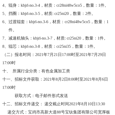
4、辊身：
kbjrl-no.3-4
，材质：
cr28ni48w5co5
，数量：
1
件。
5、挡圈：
kbjrl-no.3-5
，材质
: cr25ni20
，数量：
2
件。
6、过渡辊套：
kbjrl-no.3-6
，材质：
cr28ni48w5co5
，数量：
1
件。
7、减速机轴头：
kbjrl-no.3-7
，材质
: cr25ni20
，数量：
1
件。
8、辊芯：
kbjrl-no.3-8
，材质：
cr25ni35
，数量：
1
件。
（二）报名时间：2021年
7
月
21
日
17:00
时至
2021
年
7
月
29
日
17:00
时
十、
所属行业分类：有色金属加工类
十一、招标文件获取：
2021
年
8
月
2
日
8:00
时至
2021
年
8
月
6
日
17:00
时
获取方式：电子邮件形式发送
十二、招标文件递交： 递交截止时间2021年
8
月
10
日
13:30
递交方式：宝鸡市高新大道
88
号宝钛集团有限公司宽厚板