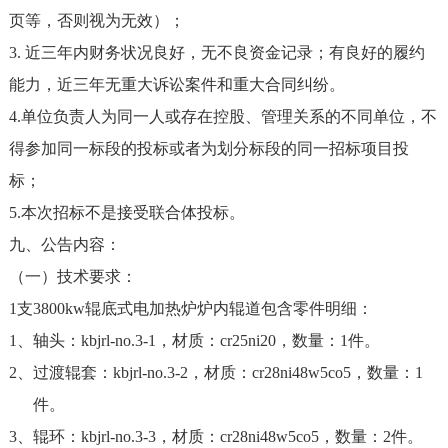
页等，否则视为无效）；
3. 近三年内财务状况良好，无不良资金记录；有良好的履约
能力，近三年无重大诉讼案件和重大合同纠纷。
4.单位负责人为同一人或存在控股、管理关系的不同单位，不
得参加同一标段的投标或者为划分标段的同一招标项目投
标；
5.本次招标不是接受联合体投标。
九、公告内容：
（一）技术要求：
1支
3800kw
辊底式电加热炉炉内辊道包含零件明细：
1、轴头：
kbjrl-no.3-1
，材质：
cr25ni20
，数量：
1
件。
2、过渡辊套：
kbjrl-no.3-2
，材质：
cr28ni48w5co5
，数量：
1
件。
3、辊环：
kbjrl-no.3-3
，材质：
cr28ni48w5co5
，数量：
2
件。