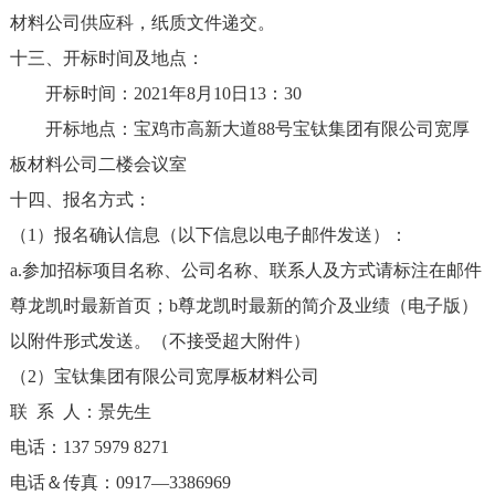
材料公司供应科，纸质文件递交。
十三、开标时间及地点：
开标时间：2021年
8
月
10
日
13
：
30
开标地点：宝鸡市高新大道
88
号宝钛集团有限公司宽厚
板材料公司二楼会议室
十四、报名方式：
（
1
）报名确认信息（以下信息以电子邮件发送）：
a.
参加招标项目名称、公司名称、联系人及方式请标注在邮件
尊龙凯时最新首页；
b
尊龙凯时最新的简介及业绩（电子版）
以附件形式发送。（不接受超大附件）
（
2
）宝钛集团有限公司宽厚板材料公司
联
系
人：景先生
电话：
137 5979 8271
电话＆传真：
0917
—
3386969