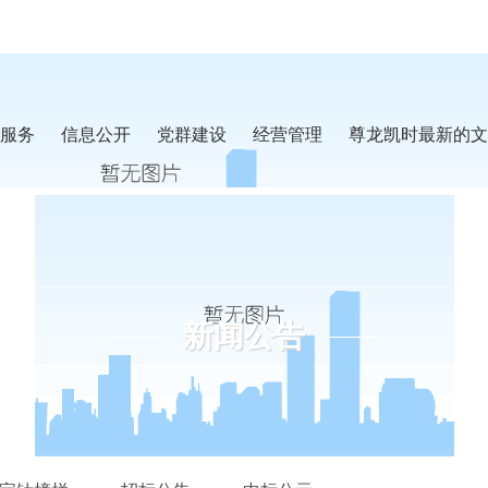
服务
信息公开
党群建设
经营管理
尊龙凯时最新的文
新闻公告