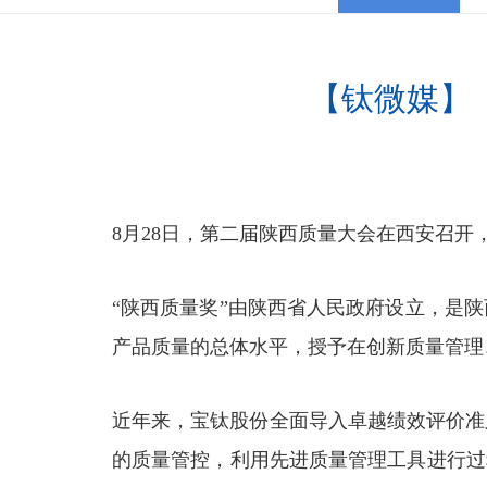
【钛微媒】
8月28日，第二届陕西质量大会在西安召开
“陕西质量奖”由陕西省人民政府设立，是
产品质量的总体水平，授予在创新质量管理
近年来，宝钛股份全面导入卓越绩效评价准
的质量管控，利用先进质量管理工具进行过