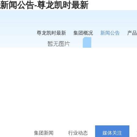
新闻公告-尊龙凯时最新
尊龙凯时最新
集团概况
新闻公告
产品
集团新闻
行业动态
媒体关注