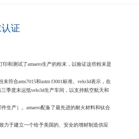
粉末认证
立打印和测试了amaero生产的粉末，以验证这些粉末是
粉末符合ams7015和astm f3001标准。velo3d表示，在
年第三季度末运抵velo3d生产车间，以支持航空航天和
件生产）。amaero配备了最先进的耐火材料和钛合
o3d继续致力于建立一个给予美国的、安全的增材制造供应