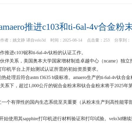
maero推进c103和ti-6al-4v合金
作者：姚文静 译自velo3d 时间：2025-08-14 点击量：253
分享到：
推进c103铌和ti-6al-4v钛粉的认证工作。
的合作伙伴关系，美国奥本大学国家增材制造卓越中心（ncame）独
hire打印机平台上开始测试认证所需的初始资质要求。
的热处理后符合astm f3635 b级标准。amaero生产的ti-6al-4v钛合金
伙伴关系下，超过1,000公斤的铌合金粉末和钛合金粉末将于2025
建立一个有弹性的国内生态系统至关重要（从粉末生产到高性能零部
d将开始使用其sapphire打印机进行材料验证和打印试验。vel