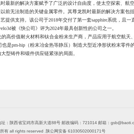
的尊龙凯时最新的解决方案赋予了广泛的设计自由度，使太空探索、
以前无法制造的关键金属零件。其尊龙凯时最新的解决方案包括flow打印
供支持。该公司于2018年交付了第一套sapphire系统，且一直是sp
velo3d被《快公司》评为2024年最具创新性的公司之一。
内领先的高价值耐火材料和钛合金粉末生产商，产品应用于航空航
也是pm-hip（粉末冶金热等静压）制造大型近净形状粉末零
国内大型铸件和锻件供应链紧张的局面。
址：陕西省宝鸡市高新大道88号 邮政编码：721014 邮箱：
gsb@baoti.
l rights reserved .陕公网安备 61030502000171号